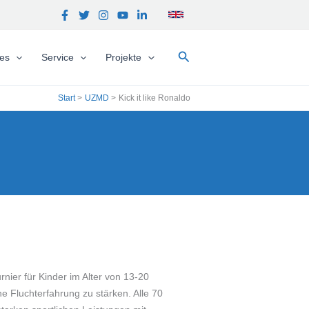
Suchen
hes
Service
Projekte
Start
UZMD
Kick it like Ronaldo
nier für Kinder im Alter von 13-20
e Fluchterfahrung zu stärken. Alle 70