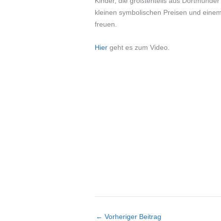
Kinder, die größtenteils aus Dortmunder
kleinen symbolischen Preisen und einem P
freuen.
Hier
geht es zum Video.
←
Vorheriger Beitrag