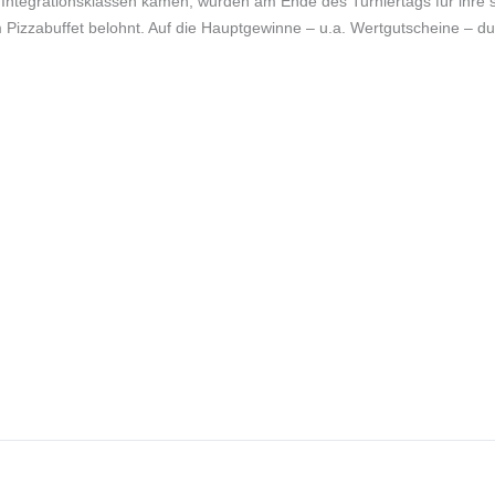
 Integrationsklassen kamen, wurden am Ende des Turniertags für ihre s
izzabuffet belohnt. Auf die Hauptgewinne – u.a. Wertgutscheine – durft