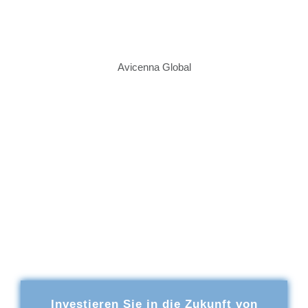
Avicenna Global
Avicenna-Studienwerk e.V.
FÖRDERN
SIE TALENTE!
Investieren Sie in die Zukunft von