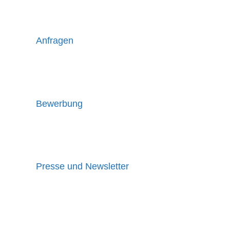
Anfragen
Allgemeine Kontaktmöglichkeiten
Bewerbung
Kontakt bei Fragen zur Bewerbung
Presse und Newsletter
Kontakt für Presseanfragen und allgemeiner
Newsletter