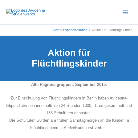
Zum
Inhalt
springen
Start
Stipendiatisches
Aktion für Flüchtlingskinder
Aktion für
Flüchtlingskinder
Alle Regionalgruppen, September 2015.
Zur Einschulung von Flüchtlingskindern in Berlin haben Avicenna-
Stipendiat/innen innerhalb von 24 Stunden 1000,- Euro gesammelt und
135 Schultüten gebastelt.
Die Schultüten wurden am frühen Samstagmorgen an die Kinder im
Flüchtlingsheim in Berlin/Karlshorst verteilt.