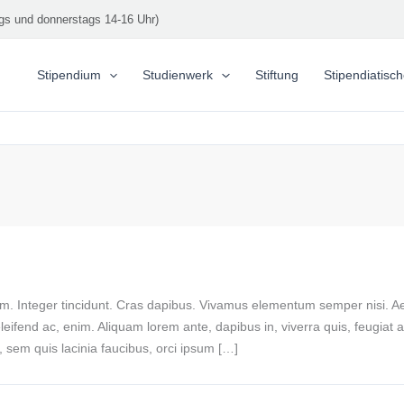
gs und donnerstags 14-16 Uhr)
Stipendium
Studienwerk
Stiftung
Stipendiatisc
ium. Integer tincidunt. Cras dapibus. Vivamus elementum semper nisi. A
 eleifend ac, enim. Aliquam lorem ante, dapibus in, viverra quis, feugiat 
s, sem quis lacinia faucibus, orci ipsum […]