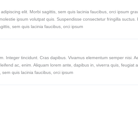
dipiscing elit. Morbi sagittis, sem quis lacinia faucibus, orci ipsum grav
olestie ipsum volutpat quis. Suspendisse consectetur fringilla suctus. P
gittis, sem quis lacinia faucibus, orci ipsum
ium. Integer tincidunt. Cras dapibus. Vivamus elementum semper nisi. A
 eleifend ac, enim. Aliquam lorem ante, dapibus in, viverra quis, feugiat 
s, sem quis lacinia faucibus, orci ipsum