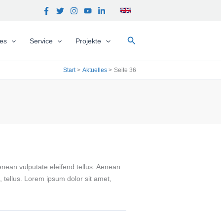
Suchen
hes
Service
Projekte
Start
Aktuelles
Seite 36
enean vulputate eleifend tellus. Aenean
a, tellus. Lorem ipsum dolor sit amet,