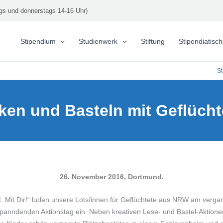
gs und donnerstags 14-16 Uhr)
Stipendium
Studienwerk
Stiftung
Stipendiatisc
St
ken und Basteln mit Geflücht
26. November 2016, Dortmund.
. Mit Dir!“ luden unsere Lots/innen für Geflüchtete aus NRW am verg
panndenden Aktionstag ein. Neben kreativen Lese- und Bastel-Aktion