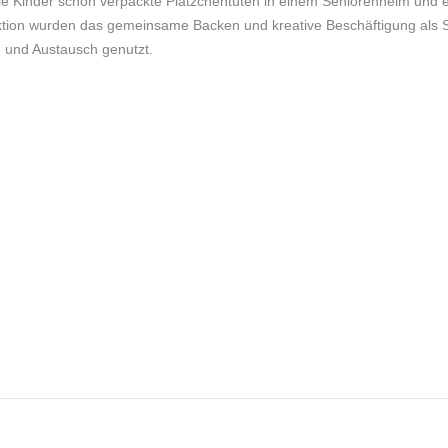
e Kinder schön verpackte Plätzchentüten in einem Seniorenheim und e
ktion wurden das gemeinsame Backen und kreative Beschäftigung als Sc
 und Austausch genutzt.