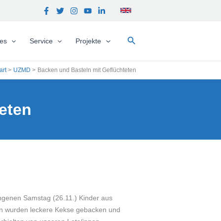
Suchen
hes
Service
Projekte
art
UZMD
Backen und Basteln mit Geflüchteten
eten
angenen Samstag (26.11.) Kinder aus
en wurden leckere Kekse gebacken und