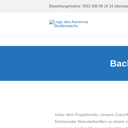
Zum
Bewerbungshotline:
0541 506 99 14 14 (diensta
Inhalt
springen
Bac
Unter dem Projektmotto „Unsere Zukunft
Dortmunder Notunterkünften zu einem s