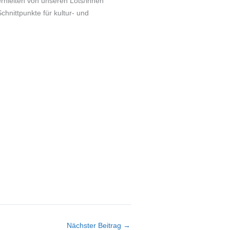
rhielten von unseren Lots/innen
hnittpunkte für kultur- und
Nächster Beitrag
→