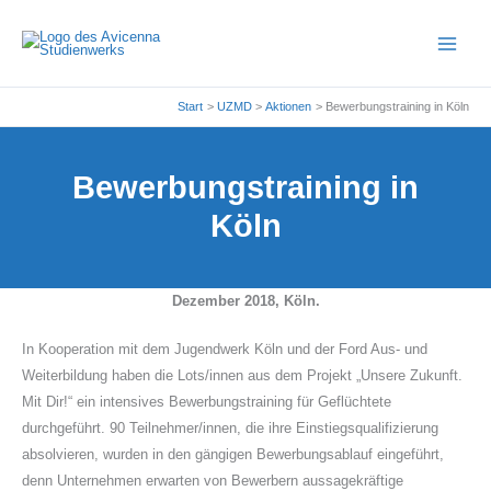
Zum
Inhalt
springen
Start
UZMD
Aktionen
Bewerbungstraining in Köln
Bewerbungstraining in
Köln
Dezember 2018, Köln.
In Kooperation mit dem Jugendwerk Köln und der Ford Aus- und
Weiterbildung haben die Lots/innen aus dem Projekt „Unsere Zukunft.
Mit Dir!“ ein intensives Bewerbungstraining für Geflüchtete
durchgeführt. 90 Teilnehmer/innen, die ihre Einstiegsqualifizierung
absolvieren, wurden in den gängigen Bewerbungsablauf eingeführt,
denn Unternehmen erwarten von Bewerbern aussagekräftige