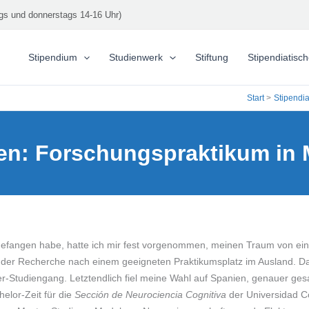
gs und donnerstags 14-16 Uhr)
Stipendium
Studienwerk
Stiftung
Stipendiatisc
Start
Stipendia
en: Forschungspraktikum in 
gefangen habe, hatte ich mir fest vorgenommen, meinen Traum von e
it der Recherche nach einem geeigneten Praktikumsplatz im Ausland. Dab
-Studiengang. Letztendlich fiel meine Wahl auf Spanien, genauer gesa
elor-Zeit für die
Sección de Neurociencia Cognitiva
der Universidad Co