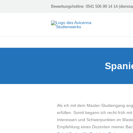
Zum
Bewerbungshotline:
0541 506 99 14 14 (diensta
Inhalt
springen
Spani
Als ich mit dem Master-Studiengang an
erfüllen. Somit begann ich recht früh m
Interessen und Schwerpunkten im Master
Empfehlung eines Dozenten meiner Bach