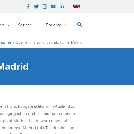
Suchen
hes
Service
Projekte
tisches
Spanien: Forschungspraktikum in Madrid
Madrid
inem Forschungspraktikum im Ausland zu
ei ging ich in erster Linie nach meinen
gt auf Madrid. Ich bewarb mich auf
mplutense Madrid (als Teil des Instituts