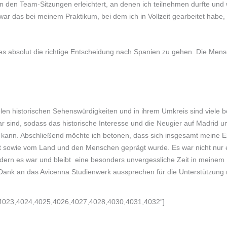
an den Team-Sitzungen erleichtert, an denen ich teilnehmen durfte und
ar das bei meinem Praktikum, bei dem ich in Vollzeit gearbeitet habe, 
es absolut die richtige Entscheidung nach Spanien zu gehen. Die Mens
ielen historischen Sehenswürdigkeiten und in ihrem Umkreis sind viele
r sind, sodass das historische Interesse und die Neugier auf Madrid 
den kann. Abschließend möchte ich betonen, dass sich insgesamt meine E
it sowie vom Land und den Menschen geprägt wurde. Es war nicht nur e
ondern es war und bleibt eine besonders unvergessliche Zeit in meinem
 Dank an das Avicenna Studienwerk aussprechen für die Unterstützung
,4023,4024,4025,4026,4027,4028,4030,4031,4032″]