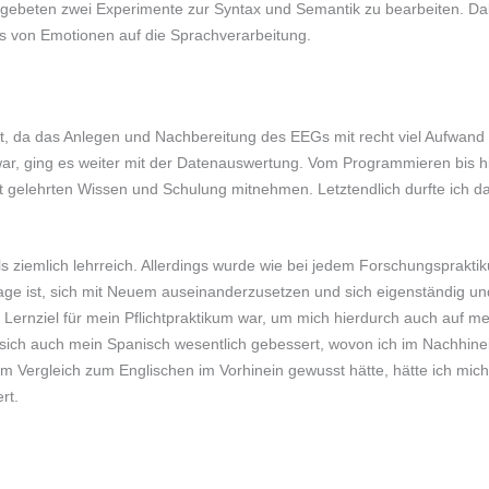
gebeten zwei Experimente zur Syntax und Semantik zu bearbeiten. Dab
s von Emotionen auf die Sprachverarbeitung.
t, da das Anlegen und Nachbereitung des EEGs mit recht viel Aufwand
, ging es weiter mit der Datenauswertung. Vom Programmieren bis hi
 gelehrten Wissen und Schulung mitnehmen. Letztendlich durfte ich da
ls ziemlich lehrreich. Allerdings wurde wie bei jedem Forschungsprakt
age ist, sich mit Neuem auseinanderzusetzen und sich eigenständig un
ernziel für mein Pflichtpraktikum war, um mich hierdurch auch auf me
t sich auch mein Spanisch wesentlich gebessert, wovon ich im Nachhinei
 Vergleich zum Englischen im Vorhinein gewusst hätte, hätte ich mich
rt.