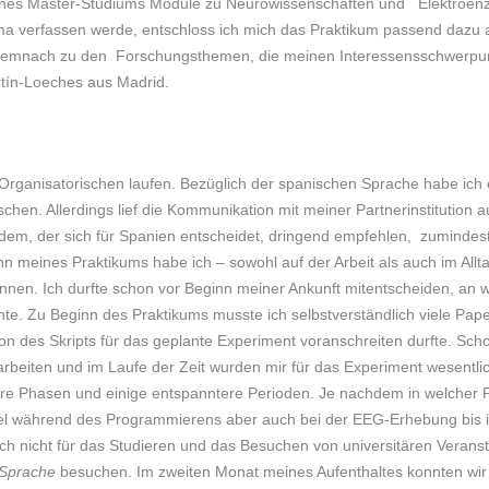
eines Master-Studiums Module zu Neurowissenschaften und Elektroenze
a verfassen werde, entschloss ich mich das Praktikum passend dazu 
e demnach zu den Forschungsthemen, die meinen Interessensschwerpun
rtín-Loeches aus Madrid.
rganisatorischen laufen. Bezüglich der spanischen Sprache habe ich 
hen. Allerdings lief die Kommunikation mit meiner Partnerinstitution a
jedem, der sich für Spanien entscheidet, dringend empfehlen, zumindes
 meines Praktikums habe ich – sowohl auf der Arbeit als auch im Alltag
önnen. Ich durfte schon vor Beginn meiner Ankunft mitentscheiden, an
te. Zu Beginn des Praktikums musste ich selbstverständlich viele Paper
tion des Skripts für das geplante Experiment voranschreiten durfte. Scho
arbeiten und im Laufe der Zeit wurden mir für das Experiment wesentl
here Phasen und einige entspanntere Perioden. Je nachdem in welcher P
piel während des Programmierens aber auch bei der EEG-Erhebung bis i
 ich nicht für das Studieren und das Besuchen von universitären Verans
 Sprache
besuchen. Im zweiten Monat meines Aufenthaltes konnten wir