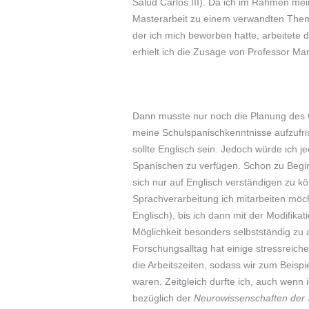
Salud Carlos III). Da ich im Rahmen m
Masterarbeit zu einem verwandten Them
der ich mich beworben hatte, arbeitet
erhielt ich die Zusage von Professor Ma
Dann musste nur noch die Planung des O
meine Schulspanischkenntnisse aufzufrisc
sollte Englisch sein. Jedoch würde ich 
Spanischen zu verfügen. Schon zu Beginn
sich nur auf Englisch verständigen zu k
Sprachverarbeitung ich mitarbeiten möch
Englisch), bis ich dann mit der Modifika
Möglichkeit besonders selbstständig zu 
Forschungsalltag hat einige stressreic
die Arbeitszeiten, sodass wir zum Beis
waren. Zeitgleich durfte ich, auch wenn
bezüglich der
Neurowissenschaften der