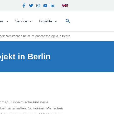
Suchen
hes
Service
Projekte
einsam kochen beim Patenschaftsprojekt in Berlin
kt in Berlin
nommen, Einheimische und neue
eben zu schaffen. So können Menschen