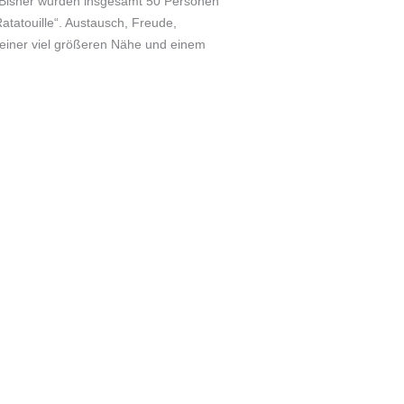
. Bisher wurden insgesamt 50 Personen
atatouille“. Austausch, Freude,
einer viel größeren Nähe und einem