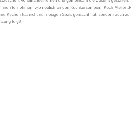
ustauschen, voneinander lernen und gemeinsam die Zukunft gestalten
s/innen teilnehmen, wie neulich an den Kochkursen beim Koch-Atelier „R
me Kochen hat nicht nur riesigen Spaß gemacht hat, sondern auch zu 
tzung folgt!