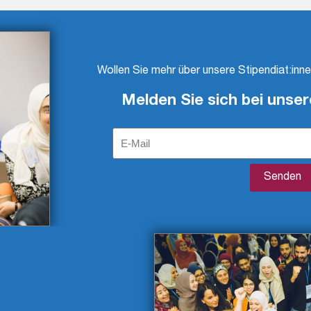
stags und donnerstags 14-16 Uhr)
Stipendium
Studienwerk
Stiftung
Stipendiatisch
Wollen Sie mehr über unsere Stipendiat:inn
Melden Sie sich bei unse
Photography is the Science
Senden
 adipiscing elit. Morbi sagittis, sem quis lacinia faucibus, orci ipsu
, id molestie ipsum volutpat quis. Suspendisse consectetur fringilla
lor.