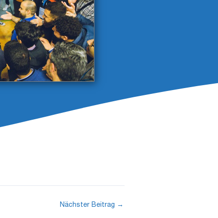
ellentesque ipsum erat, facilisis ut
varius consequat magna, id molestie
ue ipsum erat, facilisis ut venenatis
uis lacinia faucibus, orci ipsum gravida
ctus.
r.
m gravida tortor, vel interdum mi sapien
 luctus. Fusce id mi diam, non ornare
Nächster Beitrag
→