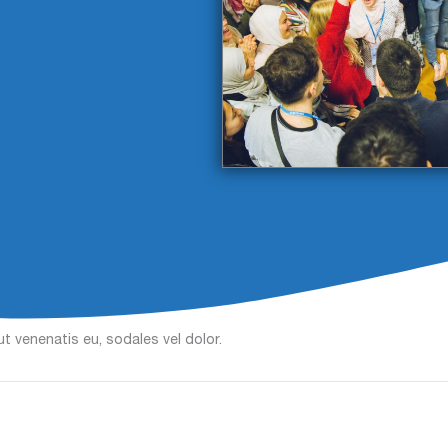
stie ipsum
volutpat quis
. Suspendisse consectetur fringilla suctus. P
us, orci ipsum gravida tortor, vel interdum mi sapien ut justo. Nulla 
tetur fringilla luctus. Fusce id mi diam, non ornare orci. Pellentesq
sum dolor sit amet, consectetur adipiscing elit. Morbi sagittis, sem q
justo.
 molestie ipsum volutpat quis. Suspendisse consectetur fringilla lu
. Pellentesque ipsum erat, facilisis ut venenatis eu, sodales vel dolo
 adipiscing elit. Morbi sagittis, sem quis lacinia faucibus, orci ipsu
, id molestie ipsum volutpat quis. Suspendisse consectetur fringilla
 ut venenatis eu, sodales vel dolor.