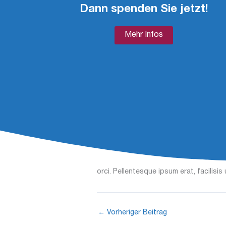
Nulla varius consequat magna, id mole
Dann spenden Sie jetzt!
venenatis eu, sodales vel dolor.
Mehr Infos
Morbi sagittis, sem quis lacinia faucib
ipsum volutpat quis. Suspendisse consec
eu, sodales vel dolor.
This is a unorder list
. Lorem ip
tortor, vel interdum mi sapien ut 
Nulla varius consequat magna, id
Fusce id mi diam, non ornare orci
Lorem ipsum dolor sit amet, consectetur
ut justo. Nulla varius consequat magna
orci. Pellentesque ipsum erat, facilisis
←
Vorheriger Beitrag