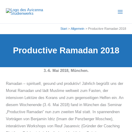
Zum
Inhalt
springen
Start
Allgemein
Productive Ramadan 2018
Productive Ramadan 2018
3.-6. Mai 2018, München.
Ramadan – spirituell, gesund und produktiv! Jährlich begrüßt uns der
Monat Ramadan und lädt Muslime weltweit zum Fasten, der
intensiven Lektüre des Korans und zum gegenseitigen Helfen ein. An
diesem Wochenende (3.-6. Mai 2018) fand in München das Seminar
„Productive Ramadan“ nun zum zweiten Mal statt. In spannendnen
Vorträgen von Benjamin Idriz (Imam der Penzberger Moschee),
interaktiven Workshops von Reuf Jasarevic (Gründer der Coaching