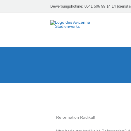
Zum
Bewerbungshotline:
0541 506 99 14 14 (diensta
Inhalt
springen
Reformation Radikal!
Was bedeutet (radikale) Reformation? Wi