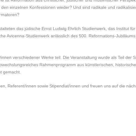
den einzelnen Konfessionen wieder? Und sind radikale und radikalis
ormatoren?
teten das jüdische Ernst Ludwig Ehrlich Studienwerk, das Institut fü
he Avicenna-Studienwerk anlässlich des 500. Reformations-Jubiläums e
innen verschiedener Werke teil. Die Veranstaltung wurde als Teil de
n abwechslungsreiches Rahmenprogramm aus künstlerischen, historischen
t gemacht.
en, Referent/innen sowie Stipendiat/innen und freuen uns auf die näc