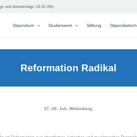
gs und donnerstags 14-16 Uhr)
Stipendium
Studienwerk
Stiftung
Stipendiatisc
Reformation Radikal
27.-30. Juli, Wittenberg.
e ist Reformation aus christlicher, jüdischer und muslimischer Perspe