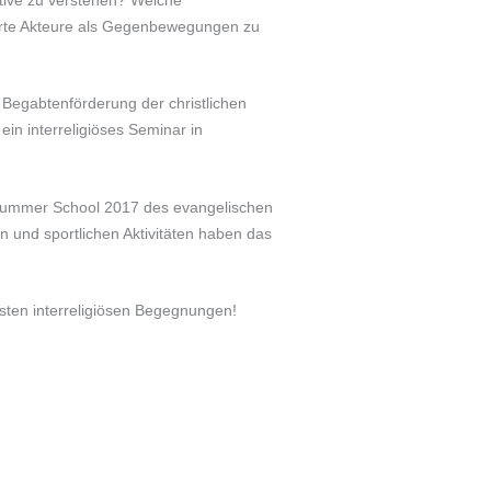
ierte Akteure als Gegenbewegungen zu
r Begabtenförderung der chri
stlichen
in interreligiöses Seminar in
r Summer School 2017 des evangelischen
 und sportlichen Aktivitäten haben das
hsten interreligiösen Begegnungen!