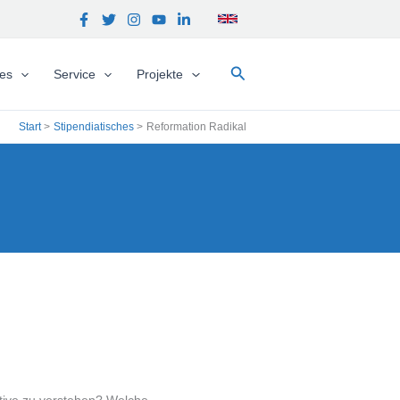
Suchen
hes
Service
Projekte
Start
Stipendiatisches
Reformation Radikal
ktive zu verstehen? Welche