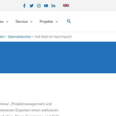
Suchen
hes
Service
Projekte
tart
Stipendiatisches
Soft Skills for Hard Impact!
Seminar „Projektmanagement und
gewiesenen Experten einen exklusiven