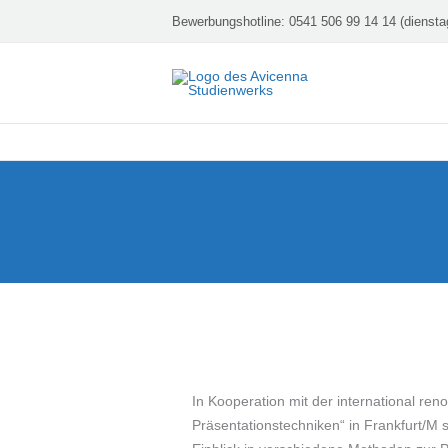
Zum
Bewerbungshotline:
0541 506 99 14 14 (diensta
Inhalt
springen
In Kooperation mit der international 
Präsentationstechniken“ in Frankfurt/M 