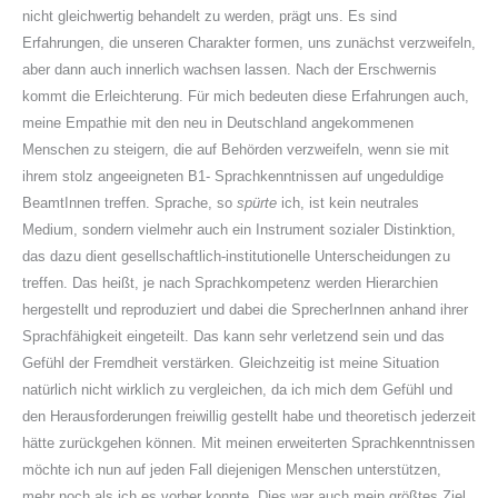
nicht gleichwertig behandelt zu werden, prägt uns. Es sind
Erfahrungen, die unseren Charakter formen, uns zunächst verzweifeln,
aber dann auch innerlich wachsen lassen. Nach der Erschwernis
kommt die Erleichterung. Für mich bedeuten diese Erfahrungen auch,
meine Empathie mit den neu in Deutschland angekommenen
Menschen zu steigern, die auf Behörden verzweifeln, wenn sie mit
ihrem stolz angeeigneten B1- Sprachkenntnissen auf ungeduldige
BeamtInnen treffen. Sprache, so
spürte
ich, ist kein neutrales
Medium, sondern vielmehr auch ein Instrument sozialer Distinktion,
das dazu dient gesellschaftlich-institutionelle Unterscheidungen zu
treffen. Das heißt, je nach Sprachkompetenz werden Hierarchien
hergestellt und reproduziert und dabei die SprecherInnen anhand ihrer
Sprachfähigkeit eingeteilt. Das kann sehr verletzend sein und das
Gefühl der Fremdheit verstärken. Gleichzeitig ist meine Situation
natürlich nicht wirklich zu vergleichen, da ich mich dem Gefühl und
den Herausforderungen freiwillig gestellt habe und theoretisch jederzeit
hätte zurückgehen können. Mit meinen erweiterten Sprachkenntnissen
möchte ich nun auf jeden Fall diejenigen Menschen unterstützen,
mehr noch als ich es vorher konnte. Dies war auch mein größtes Ziel,