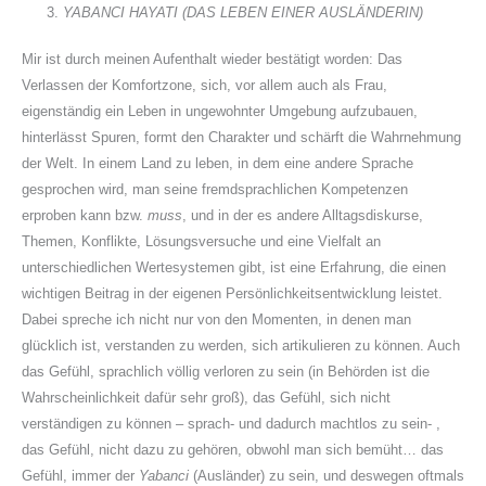
Y
ABANCI
H
AYATI
(
DAS
L
EBEN EINER
A
USLÄNDERIN
)
Mir ist durch meinen Aufenthalt wieder bestätigt worden: Das
Verlassen der Komfortzone, sich, vor allem auch als Frau,
eigenständig ein Leben in ungewohnter Umgebung aufzubauen,
hinterlässt Spuren, formt den Charakter und schärft die Wahrnehmung
der Welt. In einem Land zu leben, in dem eine andere Sprache
gesprochen wird, man seine fremdsprachlichen Kompetenzen
erproben kann bzw.
muss
, und in der es andere Alltagsdiskurse,
Themen, Konflikte, Lösungsversuche und eine Vielfalt an
unterschiedlichen Wertesystemen gibt, ist eine Erfahrung, die einen
wichtigen Beitrag in der eigenen Persönlichkeitsentwicklung leistet.
Dabei spreche ich nicht nur von den Momenten, in denen man
glücklich ist, verstanden zu werden, sich artikulieren zu können. Auch
das Gefühl, sprachlich völlig verloren zu sein (in Behörden ist die
Wahrscheinlichkeit dafür sehr groß), das Gefühl, sich nicht
verständigen zu können – sprach- und dadurch machtlos zu sein- ,
das Gefühl, nicht dazu zu gehören, obwohl man sich bemüht… das
Gefühl, immer der
Yabanci
(Ausländer) zu sein, und deswegen oftmals