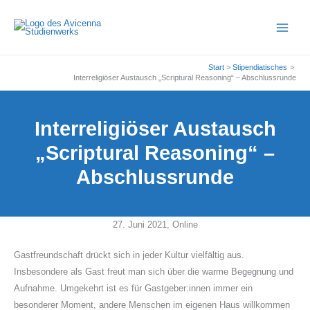
Zum
Inhalt
springen
Start
Stipendiatisches
Interreligiöser Austausch „Scriptural Reasoning“ – Abschlussrunde
Interreligiöser Austausch
„Scriptural Reasoning“ –
Abschlussrunde
27. Juni 2021, Online
Gastfreundschaft drückt sich in jeder Kultur vielfältig aus.
Insbesondere als Gast freut man sich über die warme Begegnung und
Aufnahme. Umgekehrt ist es für Gastgeber:innen immer ein
besonderer Moment, andere Menschen im eigenen Haus willkommen